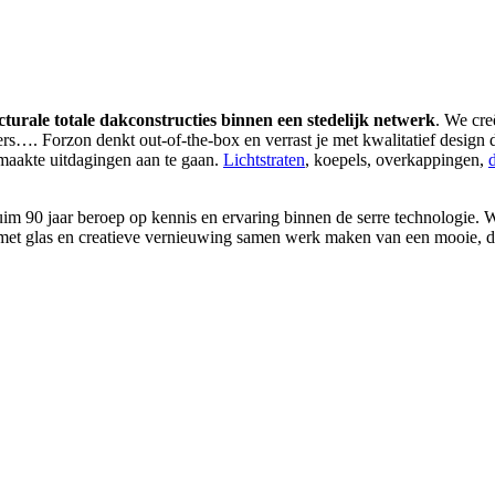
cturale totale dakconstructies binnen een stedelijk netwerk
. We cre
rders…. Forzon denkt out-of-the-box en verrast je met kwalitatief design
maakte uitdagingen aan te gaan.
Lichtstraten
, koepels, overkappingen,
m 90 jaar beroep op kennis en ervaring binnen de serre technologie. We
k: met glas en creatieve vernieuwing samen werk maken van een mooie,