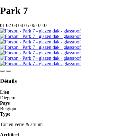
Tertiaire
-
Park 7
navigatie
Forzon
-
01
02
03
04
05
06
07
07
Forzon
Détails
Realisation
Lieu
info
Diegem
Pays
Belgique
Type
Toit en verre & atrium
Architect