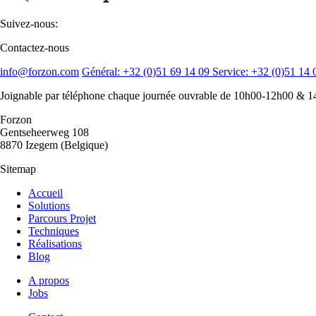
Suivez-nous:
Contactez-nous
info@forzon.com
Général:
+32 (0)51 69 14 09
Service:
+32 (0)51 14 
Joignable par téléphone chaque journée ouvrable de 10h00-12h00 &
Forzon
Gentseheerweg 108
8870 Izegem (Belgique)
Sitemap
Accueil
Solutions
Hoofdnavigatie
Parcours Projet
-
Techniques
Réalisations
Forzon
Blog
A propos
Jobs
Secundaire